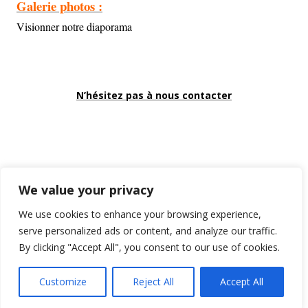
Galerie photos :
Visionner notre diaporama
N’hésitez pas à nous contacter
We value your privacy
Footer
We use cookies to enhance your browsing experience,
Content
serve personalized ads or content, and analyze our traffic.
Using
Tiny Framework
•
Connexion
By clicking "Accept All", you consent to our use of cookies.
Él
Social
du
Customize
Reject All
Accept All
me
Links